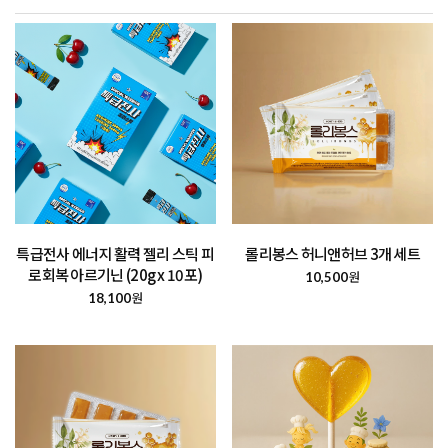
롤리봉스 허니앤허브 3개 세트
특급전사 에너지 활력 젤리 스틱 피
로회복 아르기닌 (20g x 10포)
원
10,500
원
18,100