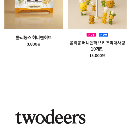
롤리봉스 허니앤허브
롤리봉 허니앤허브 키즈막대사탕
원
3,800
10개입
원
15,000