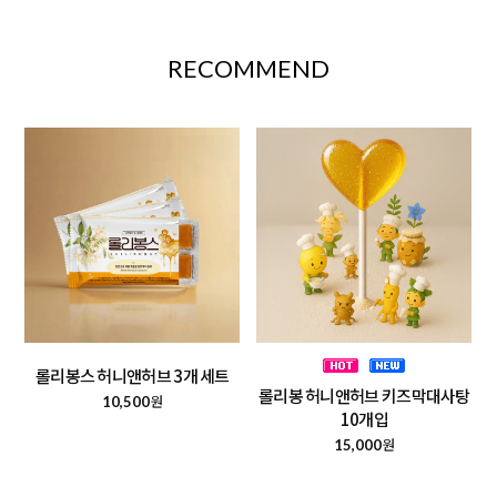
RECOMMEND
롤리봉스 허니앤허브 3개 세트
롤리봉 허니앤허브 키즈막대사탕
원
10,500
10개입
원
15,000