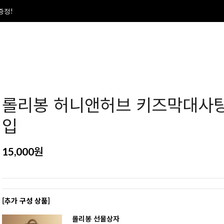
폰증정!
롤리봉 허니앤허브 키즈막대사탕
입
원
15,000
[추가 구성 상품]
롤리봉 선물상자