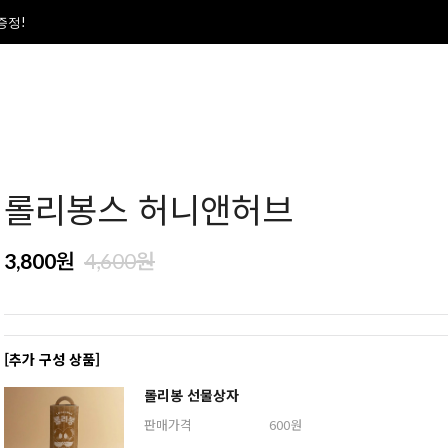
폰증정!
롤리봉스 허니앤허브
원
원
3,800
4,600
[추가 구성 상품]
롤리봉 선물상자
판매가격
600원