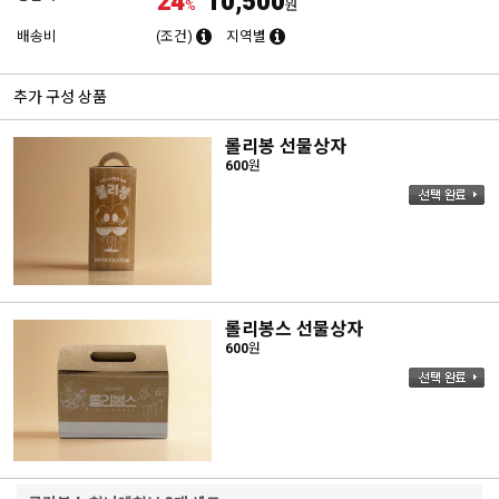
24
10,500
%
원
배송비
(조건)
지역별
추가 구성 상품
롤리봉 선물상자
600
원
롤리봉스 선물상자
600
원