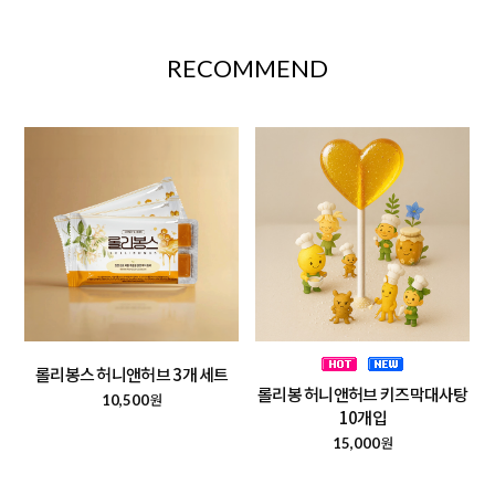
RECOMMEND
롤리봉스 허니앤허브 3개 세트
롤리봉 허니앤허브 키즈막대사탕
원
10,500
10개입
원
15,000