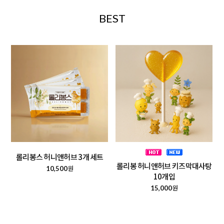
BEST
롤리봉스 허니앤허브 3개 세트
롤리봉 허니앤허브 키즈막대사탕
원
10,500
10개입
원
15,000